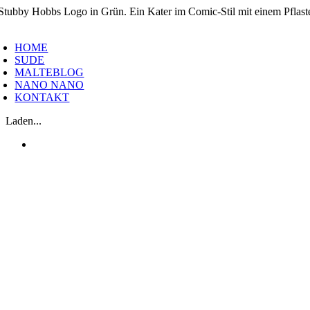
Zum
Inhalt
oggle
springen
avigation
HOME
SUDE
MALTEBLOG
NANO NANO
KONTAKT
Laden...