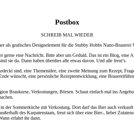
Postbox
SCHREIB MAL WIEDER
r gerne eine Nachricht. Bitte aber um Geduld. Das ist ein Blog, eine
ind sie da. Dann haben überdies alle etwas davon. Und alle freut’s.
gedeckt sind, eine Themenidee, eine zweite Meinung zum Rezept, Frage
Ende wünscht, eine persönliche Rezeptentwicklung, eine Brauereiführu
gion Braukurse, Verkostungen, Börsen. Schaut einfach mal ins Angebot 
machen.
ag in der Sommerküche mit Verkostung. Dort darf das Bier auch verkau
rhalb des Karpatenstaats, freut sich über eine Bier‑, lieber Zutatens
ann erfahrt ihr dann.