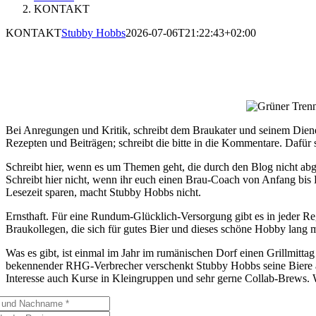
KONTAKT
KONTAKT
Stubby Hobbs
2026-07-06T21:22:43+02:00
Bei Anregungen und Kritik, schreibt dem Braukater und seinem Diene
Rezepten und Beiträgen; schreibt die bitte in die Kommentare. Dafür s
Schreibt hier, wenn es um Themen geht, die durch den Blog nicht ab
Schreibt hier nicht, wenn ihr euch einen Brau-Coach von Anfang bis 
Lesezeit sparen, macht Stubby Hobbs nicht.
Ernsthaft. Für eine Rundum-Glücklich-Versorgung gibt es in jeder Re
Braukollegen, die sich für gutes Bier und dieses schöne Hobby lang 
Was es gibt, ist einmal im Jahr im rumänischen Dorf einen Grillmitt
bekennender RHG-Verbrecher verschenkt Stubby Hobbs seine Biere auße
Interesse auch Kurse in Kleingruppen und sehr gerne
Collab-Brews. W