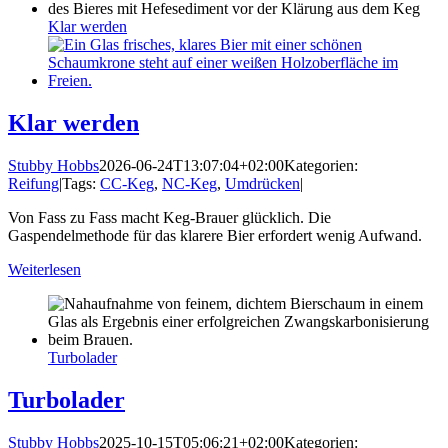
Klar werden
Klar werden
Stubby Hobbs
2026-06-24T13:07:04+02:00
Kategorien:
Reifung
|
Tags:
CC-Keg
,
NC-Keg
,
Umdrücken
|
Von Fass zu Fass macht Keg-Brauer glücklich. Die
Gaspendelmethode für das klarere Bier erfordert wenig Aufwand.
Weiterlesen
Turbolader
Turbolader
Stubby Hobbs
2025-10-15T05:06:21+02:00
Kategorien: