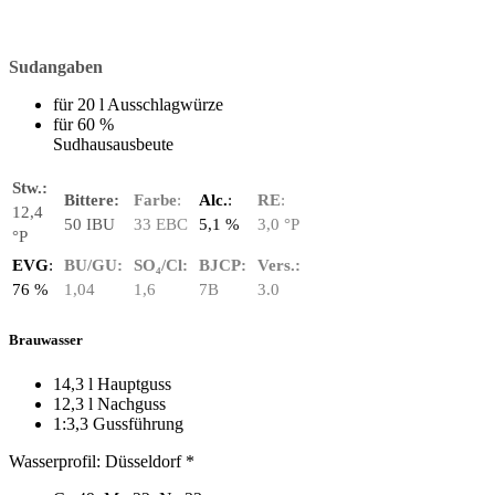
Sudangaben
für 20 l Ausschlagwürze
für 60 %
Sudhausausbeute
Stw.:
Bittere:
Farbe
:
Alc.
:
RE
:
12,4
50 IBU
33 EBC
5,1 %
3,0 °P
°P
EVG
:
BU/GU:
SO₄/Cl:
BJCP:
Vers.:
76 %
1,04
1,6
7B
3.0
Brauwasser
14,3 l Hauptguss
12,3 l Nachguss
1:3,3 Gussführung
Wasserprofil: Düsseldorf *