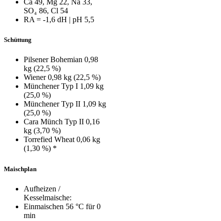
Ca 49, Mg 22, Na 33,
SO₄ 86, Cl 54
RA = ‑1,6 dH | pH 5,5
Schüttung
Pilsener Bohemian 0,98
kg (22,5 %)
Wiener 0,98 kg (22,5 %)
Münchener Typ I 1,09 kg
(25,0 %)
Münchener Typ II 1,09 kg
(25,0 %)
Cara Münch Typ II 0,16
kg (3,70 %)
Torrefied Wheat 0,06 kg
(1,30 %) *
Maischplan
Aufheizen /
Kesselmaische:
Einmaischen 56 °C für 0
min