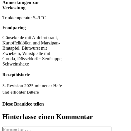
Anmerkungen zur
Verkostung
Trinktemperatur 5–9 °C.
Foodparing
Gänsekeule mit Apfelrotkraut,
Kartoffelklößen und Marzipan-
Bratapfel, Blutwurst mit
Zwiebeln, Wurstplatte mit
Gouda, Düsseldorfer Senfsuppe,
Schweinshaxe
Rezepthistorie
3. Revision 2025 mit neuer Hefe
und erhöhter Bittere
Diese Brauidee teilen
Facebook
X
Pinterest
E-
Hinterlasse einen Kommentar
Mail
Kommentar