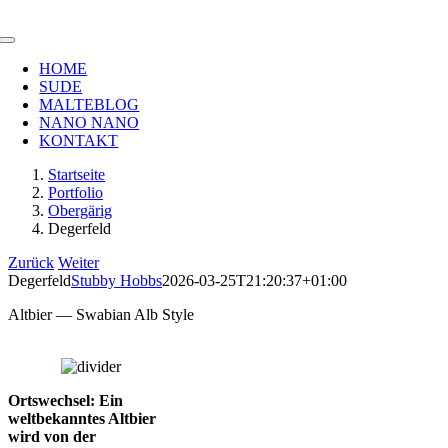
Zum
Inhalt
Toggle
springen
Navigation
HOME
SUDE
MALTEBLOG
NANO NANO
KONTAKT
Startseite
Portfolio
Obergärig
Degerfeld
Zurück
Weiter
Degerfeld
Stubby Hobbs
2026-03-25T21:20:37+01:00
Altbier — Swabian Alb Style
Ortswechsel: Ein
weltbekanntes Altbier
wird von der