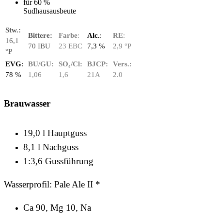
für 60 %
Sudhausausbeute
Stw.:
Bittere:
Farbe
:
Alc.
:
RE
:
16,1
70 IBU
23 EBC
7,3 %
2,9 °P
°P
EVG
:
BU/GU:
SO₄/Cl:
BJCP:
Vers.:
78
%
1,06
1,6
21A
2.
0
Brauwasser
19,0 l Hauptguss
8,1 l Nachguss
1:3,6 Gussführung
Wasserprofil: Pale Ale II *
Ca 90, Mg 10, Na