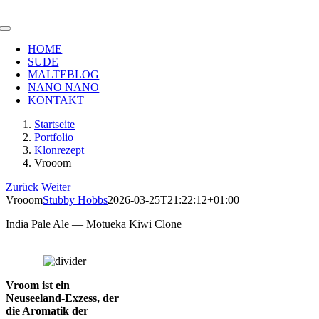
Zum
Inhalt
Toggle
springen
Navigation
HOME
SUDE
MALTEBLOG
NANO NANO
KONTAKT
Startseite
Portfolio
Klonrezept
Vrooom
Zurück
Weiter
Vrooom
Stubby Hobbs
2026-03-25T21:22:12+01:00
India Pale Ale — Motueka Kiwi Clone
Vroom ist ein
Neuseeland-Exzess, der
die Aromatik der