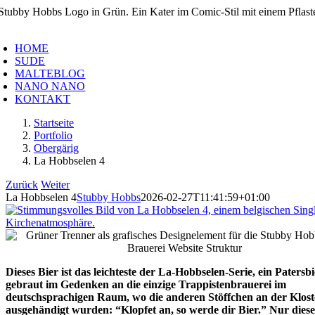
Zum
Inhalt
oggle
springen
avigation
HOME
SUDE
MALTEBLOG
NANO NANO
KONTAKT
Startseite
Portfolio
Obergärig
La Hobbselen 4
Zurück
Weiter
La Hobbselen 4
Stubby Hobbs
2026-02-27T11:41:59+01:00
Dieses Bier ist das leichteste der La-Hobbselen-Serie, ein Patersbi
gebraut im Gedenken an die einzige Trappistenbrauerei im
deutschsprachigen Raum, wo die anderen Stöffchen an der Klost
ausgehändigt wurden: “Klopfet an, so werde dir Bier.” Nur dieses