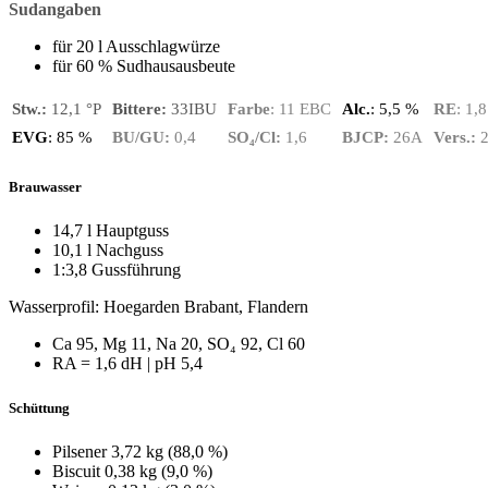
Sudangaben
für 20 l Ausschlagwürze
für 60 % Sudhausausbeute
Stw.:
12,1 °P
Bittere:
33IBU
Farbe
:
11 EBC
Alc.
: 5,5 %
RE
:
1,8
EVG
:
85
%
BU/GU:
0,4
SO₄/Cl:
1,6
BJCP:
26A
Vers.:
Brauwasser
14,7 l Hauptguss
10,1 l Nachguss
1:3,8 Gussführung
Wasserprofil: Hoegarden Brabant, Flandern
Ca 95, Mg 11, Na 20, SO₄ 92, Cl 60
RA = 1,6 dH | pH 5,4
Schüttung
Pilsener 3,72 kg (88,0 %)
Biscuit 0,38 kg (9,0 %)