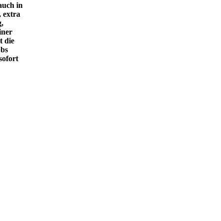
auch in
, extra
g,
iner
t die
bbs
sofort