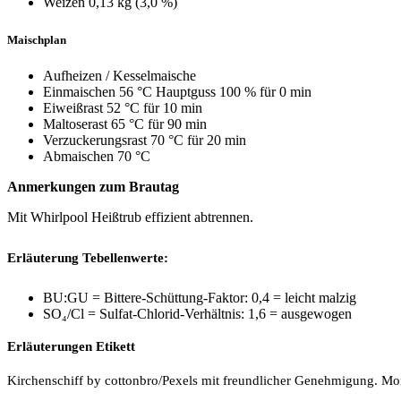
Weizen 0,13 kg (3,0 %)
Maischplan
Aufheizen / Kesselmaische
Einmaischen 56 °C
Hauptguss 100 % für 0 min
Eiweißrast 52 °C für 10 min
Maltoserast 65 °C für 90 min
Verzuckerungsrast 70 °C für 20 min
Abmaischen 70 °C
Anmerkungen zum Brautag
Mit Whirlpool Heißtrub effizient abtrennen.
Erläuterung Tebellenwerte:
BU:GU = Bittere-Schüttung-Faktor: 0,4 = leicht malzig
SO₄/Cl = Sulfat-Chlorid-Verhältnis: 1,6 = ausgewogen
Erläuterungen Etikett
Kirchenschiff by cottonbro/Pexels mit freundlicher Genehmigung. M