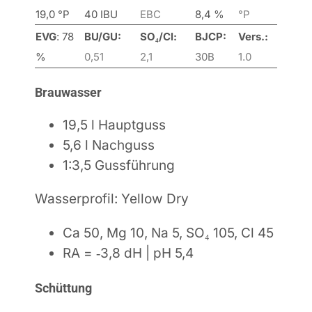
19,0 °P
40 IBU
EBC
8,4 %
°P
EVG
:
78
BU/GU:
SO₄/Cl:
BJCP:
Vers.:
%
0,51
2,1
30B
1
.0
Brauwasser
19,5 l Hauptguss
5,6 l Nachguss
1:3,5 Gussführung
Wasserprofil: Yellow Dry
Ca 50, Mg 10, Na 5, SO₄ 105, Cl 45
RA = ‑3,8 dH | pH 5,4
Schüttung