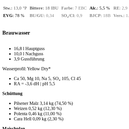
Stw.:
13,0 °P
Bittere:
18 IBU
Farbe
:
7 EBC
Alc.
: 5,5 %
RE
:
2,9 
EVG
:
78 %
BU/GU:
0,34
SO₄/Cl:
0,9
BJCP:
18B
Vers.:
1
Brauwasser
16,8 l Hauptguss
10,0 l Nachguss
3,9 Gussführung
Wasserprofil: Yellow Dry*
Ca 50, Mg 10, Na 5, SO₄ 105, Cl 45
RA = ‑3,6 dH | pH 5,5
Schüttung
Pilsener Malz 3,14 kg (74,50 %)
Weizen 0,52 kg (12,30 %)
Polenta 0,46 kg (11,00 %)
Cara Hell 0,09 kg (2,30 %)
Maischplan