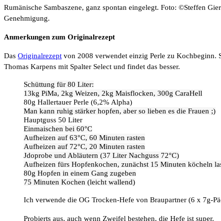
Rumänische Sambaszene, ganz spontan eingelegt. Foto: ©Steffen Gier
Genehmigung.
Anmerkungen zum Originalrezept
Das
Originalrezept
von 2008 verwendet einzig Perle zu Kochbeginn. S
Thomas Karpens mit Spalter Select und findet das besser.
Schüttung für 80 Liter:
13kg PiMa, 2kg Weizen, 2kg Maisflocken, 300g CaraHell
80g Hallertauer Perle (6,2% Alpha)
Man kann ruhig stärker hopfen, aber so lieben es die Frauen ;)
Hauptguss 50 Liter
Einmaischen bei 60°C
Aufheizen auf 63°C, 60 Minuten rasten
Aufheizen auf 72°C, 20 Minuten rasten
Jdoprobe und Abläutern (37 Liter Nachguss 72°C)
Aufheizen fürs Hopfenkochen, zunächst 15 Minuten köcheln la
80g Hopfen in einem Gang zugeben
75 Minuten Kochen (leicht wallend)
Ich verwende die OG Trocken-Hefe von Braupartner (6 x 7g-Pä
Probierts aus, auch wenn Zweifel bestehen, die Hefe ist super.