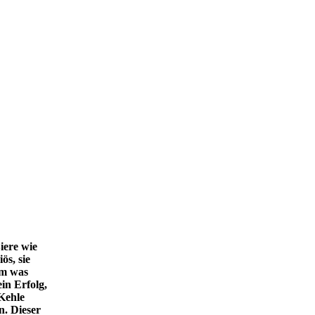
iere wie
ös, sie
em was
in Erfolg,
 Kehle
n. Dieser