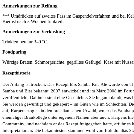
Anmerkungen zur Reifung
*** Umdrücken auf zweites Fass im Gaspendelverfahren und bei Kelle
Bier ist nach 3 Wochen trinkreif.
Anmerkungen zur Verkostung
Trinktemperatur 3–9 °C.
Foodparing
Würzige Braten, Schmorgerichte, gegrilltes Geflügel, Käse mit Nuss
Rezepthistorie
Der Anfang ist trocken: Das Rezept fürs Samba Pale Ale wurde von Th
Samba und Bier bekannt, 2007 entwickelt und im März 2008 im For
veröffentlicht. Dahinter steht eine Geschichte. Sie begann damit, was
Sie werden gewürdigt und gekapert – im Guten wie im Schlechten. Die
auf, Karpens zog es in den brasilianischen Urwald, wo er das Samba pr
ehemaliger Braukollege unter eigenem Namen aber auch. Karpens hiel
Community, und nachdem er das Rezept freigegeben hatte, erfuhr es k
Interpretationen. Die bekanntesten stammen wohl von Boludo alias Ste