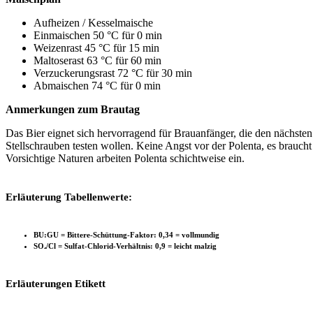
Aufheizen / Kesselmaische
Einmaischen 50 °C für 0 min
Weizenrast 45 °C für 15 min
Maltoserast 63 °C für 60 min
Verzuckerungsrast 72 °C für 30 min
Abmaischen 74 °C für 0 min
Anmerkungen zum Brautag
Das Bier eignet sich hervorragend für Brauanfänger, die den nächsten
Stellschrauben testen wollen. Keine Angst vor der Polenta, es brauch
Vorsichtige Naturen arbeiten Polenta schichtweise ein.
Erläuterung Tabellenwerte:
BU:GU = Bittere-Schüttung-Faktor: 0,34 = vollmundig
SO₄/Cl = Sulfat-Chlorid-Verhältnis: 0,9 = leicht malzig
Erläuterungen Etikett