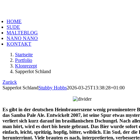
Zum
Inhalt
oggle
springen
avigation
HOME
SUDE
MALTEBLOG
NANO NANO
KONTAKT
Startseite
Portfolio
Klonrezept
Sapperlot Schland
Zurück
Sapperlot Schland
Stubby Hobbs
2026-03-25T13:38:28+01:00
Es gibt in der deutschen Heimbrauerszene wenig prominentere B
das Samba Pale Ale. Entwickelt 2007, ist seine Spur etwas mysteri
verliert sich kurz darauf im brasilianischen Dschungel. Nach all
man hört, wird es dort bis heute gebraut. Das Bier wurde sofort e
einfach, leicht, spritizig, hopfig, bitter, weiblich. Ein Sud, der die
herunterrinnt. Viele brauten es nach, interpretierten, verbesserte