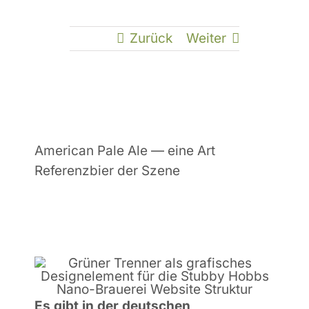
KON
Zurück
Weiter
American Pale Ale — eine Art
Referenzbier der Szene
Es gibt in der deutschen