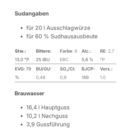
Sudangaben
für 20 l Ausschlagwürze
für 60 % Sudhausausbeute
Stw.:
Bittere:
Farbe
:
6
Alc.
:
RE
:
2,7
13,0 °P
25 IBU
EBC
5,6 %
°P
EVG
:
79
BU/GU:
SO₄/Cl:
BJCP:
Vers.:
%
0,48
0,9
18B
1.
0
Brauwasser
16,4 l Hauptguss
10,2 l Nachguss
3,9 Gussführung