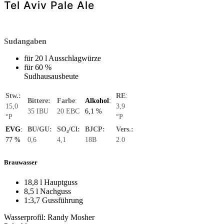
Tel Aviv Pale Ale
Sudangaben
für 20 l Ausschlagwürze
für 60 %
Sudhausausbeute
Stw.:
RE
:
Bittere:
Farbe
:
Alkohol
:
15,0
3,9
35 IBU
20 EBC
6,1 %
°P
°P
EVG
:
BU/GU:
SO₄/Cl:
BJCP:
Vers.:
77 %
0,6
4,1
18B
2.0
Brauwasser
18,8 l Hauptguss
8,5 l Nachguss
1:3,7 Gussführung
Wasserprofil: Randy Mosher