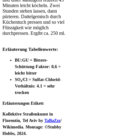
Minuten leicht köcheln. Zwei
Stunden stehen lassen, dann
pürieren. Dattelgemisch durch
Küchentuch pressen und so viel
Flüssigkeit wie möglich
durchpressen. Ergibt ca. 250 ml.
Erläuterung Tabellenwerte:
BU:GU = Bittere-
Schüttung-Faktor: 0,6 =
leicht bitter
SO₄/Cl = Sulfat-Chlorid-
Verhältnis: 4.1 = sehr
trocken
Erläuterungen Etikett
Kollektive Straßenkunst in
Florentin, Tel Aviv by
TaBaZzz
/
Wikimedia. Montage
: ©Stubby
Hobbs, 2024.