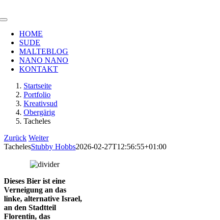
Zum
Inhalt
Toggle
springen
Navigation
HOME
SUDE
MALTEBLOG
NANO NANO
KONTAKT
Startseite
Portfolio
Kreativsud
Obergärig
Tacheles
Zurück
Weiter
Tacheles
Stubby Hobbs
2026-02-27T12:56:55+01:00
Dieses Bier ist eine
Verneigung an das
linke, alternative Israel,
an den Stadtteil
Florentin, das