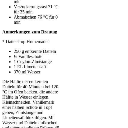
min
Verzuckerungsrast 71 °C
für 35 min
Abmaischen 76 °C für 0
min
Anmerkungen zum Brautag
* Dattelsirup Homemade:
250 g entkernte Datteln
½ Vanilleschote
1 Ceylon-Zimtstange
1 EL Limettensaft
370 ml Wasser
Die Hälfte der entkernten
Datteln für 40 Minuten bei 120
°C im Ofen backen, die andere
Hälfte in Wasser einlegen.
Kleinschneiden.
Vanillemark
einer halben Schote in Topf
geben,
Zimtstange und
Limettensaft hinzufügen. Mit
Wasser und Datteln aufkochen
und unter
ständigem Rühren 45