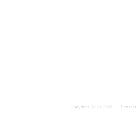
Klonrezept
So schmeckt der brasilianische Urwald.
Das berühmte Samba Pale Ale in seiner
ursprünglichen Version. Fast.
Copyright 2020-
2026 | Erstellt 