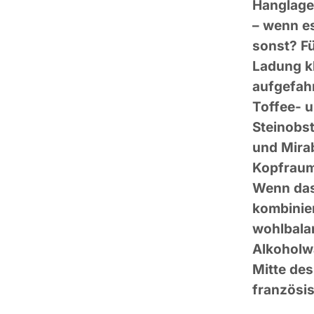
Hanglage
– wenn es
sonst? Fü
Ladung k
aufgefah
Toffee- u
Steinobst
und Mirab
Kopfraum 
Wenn das 
kombinier
wohlbalan
Alkoholw
Mitte des
französi