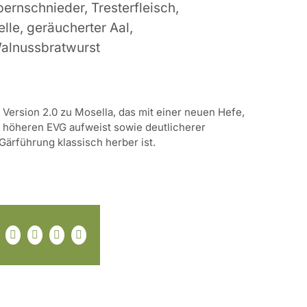
rnschnieder, Tresterfleisch,
lle, geräucherter Aal,
alnussbratwurst
 Version 2.0 zu Mosella, das mit einer neuen Hefe,
n höheren EVG aufweist sowie deutlicherer
ärführung klassisch herber ist.
Facebook
X
Pinterest
E-
Mail