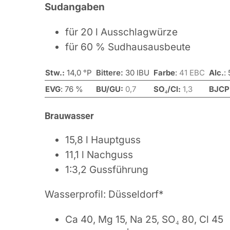
Sudangaben
für 20 l Ausschlagwürze
für 60 % Sudhausausbeute
Stw.:
14,0 °P
Bittere:
30 IBU
Farbe
:
41 EBC
Alc.
:
EVG
:
76 %
BU/GU:
0,7
SO₄/Cl:
1,3
BJCP
Brauwasser
15,8 l Hauptguss
11,1 l Nachguss
1:3,2 Gussführung
Wasserprofil: Düsseldorf*
Ca 40, Mg 15, Na 25, SO₄ 80, Cl 45