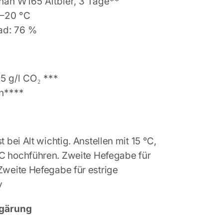
han W165 Altbier, 3 Tage**
5–20 °C
ad: 76 %
,5 g/l CO₂ ***
n****
g
 bei Alt wichtig. Anstellen mit 15 °C,
C hochführen.
Zweite Hefegabe für
Zweite Hefegabe für estrige
v
gärung