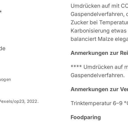
Umdrücken auf mit CO
*
Gaspendelverfahren, 
Zucker bei Temperatu
Karbonisierung etwas h
balanciert Malze elega
de
Anmerkungen zur Re
**** Umdrücken auf m
Gaspendelverfahren.
ewogen
Anmerkungen zur Ve
Pexels/op23, 2022.
Trinktemperatur 6–9 °
Foodparing