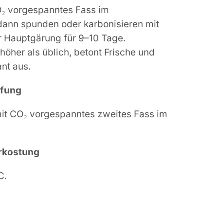
₂ vorgespanntes Fass im
dann spunden oder karbonisieren mit
r Hauptgärung für 9–10 Tage.
öher als üblich, betont Frische und
nt aus.
ifung
it CO₂ vorgespanntes zweites Fass im
rkostung
C.