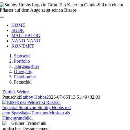
Zum
Inhalt
springen
Toggle
Navigation
HOME
SUDE
MALTEBLOG
NANO NANO
KONTAKT
Startseite
Portfolio
Jahrgangsbier
Obergärig
Platobombe
Petuschki
Zurück
Weiter
Petuschki
Stubby Hobbs
2026-07-05T13:51:49+02:00