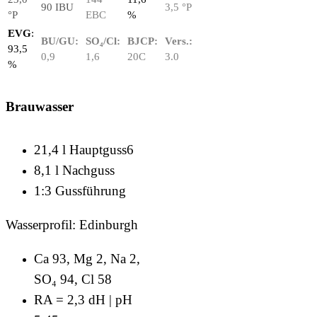
90 IBU
3,5 °P
°P
EBC
%
EVG
:
BU/GU:
SO₄/Cl:
BJCP:
Vers.:
93,5
0,9
1,6
20C
3.0
%
Brauwasser
21,4 l Hauptguss6
8,1 l Nachguss
1:3 Gussführung
Wasserprofil: Edinburgh
Ca 93, Mg 2, Na 2,
SO₄ 94, Cl 58
RA = 2,3 dH | pH