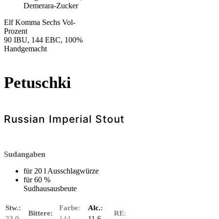
Demerara-Zucker
Elf Komma Sechs Vol-
Prozent
90 IBU, 144 EBC, 100%
Handgemacht
Petuschki
Russian Imperial Stout
Sudangaben
für 20 l Ausschlagwürze
für 60 %
Sudhausausbeute
Stw.:
Farbe
:
Alc.
:
Bittere:
RE
:
23,0
144
11,6