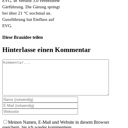
EVG. In Version 3.0 verbesserte
Gärführung. Die Gärung springt
bei über 21 °C nochmal an.
Gussführung hat Einfluss auf
EVG.
Diese Brauidee teilen
Facebook
X
Pinterest
E-
Hinterlasse einen Kommentar
Mail
Kommentar
Meinen Namen, E-Mail und Website in diesem Browser
speichern, bis ich wieder kommentiere.