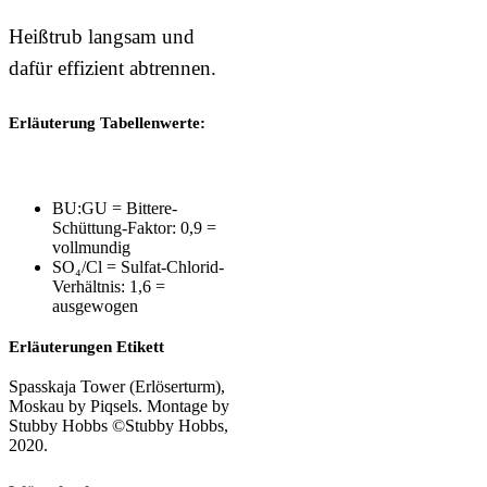
Heißtrub langsam und
dafür effizient abtrennen.
Erläuterung Tabellenwerte:
BU:GU = Bittere-
Schüttung-Faktor: 0,9 =
vollmundig
SO₄/Cl = Sulfat-Chlorid-
Verhältnis: 1,6 =
ausgewogen
Erläuterungen Etikett
Spasskaja Tower (Erlöserturm),
Moskau by Piqsels. Montage by
Stubby Hobbs ©Stubby Hobbs,
2020.