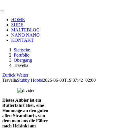
Zum
Inhalt
Toggle
springen
Navigation
HOME
SUDE
MALTEBLOG
NANO NANO
KONTAKT
Startseite
Portfolio
Obergärig
Travella
Zurück
Weiter
Travella
Stubby Hobbs
2026-06-03T19:37:42+02:00
Dieses Altbier ist ein
Butterfahrt-Bier, eine
Hommage an den guten
alten Strandkorb, von
dem man aus die Fähre
nach Helsinki am