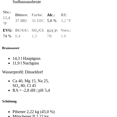
Sudhausausbeute
Stw.:
Bittere:
Farbe
:
Alc.
:
RE
:
12,4
37 IBU
36 EBC
5,0 %
3,2 °P
°P
EVG
:
BU/GU:
SO₄/Cl:
Vers.:
BJCP:
74 %
0,4
1
,3
7B
1.
0
Brauwasser
14,3 l Hauptguss
11,9 l Nachguss
Wasserprofil: Düsseldorf
Ca 40, Mg 15, Na 25,
SO₄ 80, Cl 45
RA = ‑2,8 dH | pH 5,4
Schüttung
Pilsener 2,22 kg (45,0 %)
Münchener II 2,22 kg