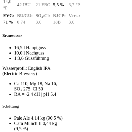
14,0
42 IBU
21 EBC
5,5 %
3,7 °P
°P
EVG
:
BU/GU:
SO₄/Cl:
BJCP:
Vers.:
71 %
0,74
3,6
18B
3.0
Brauwasser
16,5 l Hauptguss
10,0 l Nachguss
1:3,6 Gussführung
Wasserprofil: English IPA
(Electric Brewery)
Ca 110, Mg 18, Na 16,
SO₄ 275, Cl 50
RA = ‑2,4 dH | pH 5,4
Schüttung
Pale Ale 4,14 kg (90,5 %)
Cara Münch II 0,44 kg
(9,5 %)