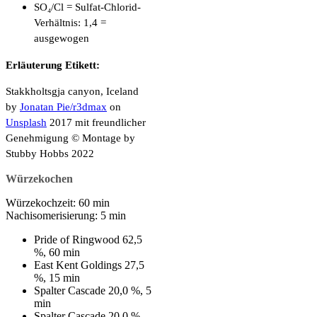
SO₄/Cl = Sulfat-Chlorid-
Verhältnis: 1,4 =
ausgewogen
Erläuterung Etikett:
Stakkholtsgja canyon, Iceland
by
Jonatan Pie/r3dmax
on
Unsplash
2017 mit freundlicher
Genehmigung © Montage by
Stubby Hobbs 2022
Würzekochen
Würzekochzeit
: 60 min
Nachisomerisierung
: 5 min
Pride of Ringwood 62,5
%, 60 min
East Kent Goldings 27,5
%, 15 min
Spalter Cascade 20,0 %, 5
min
Spalter Cascade 20,0 %,