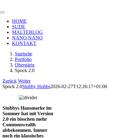
Zum
Inhalt
Toggle
springen
Navigation
HOME
SUDE
MALTEBLOG
NANO NANO
KONTAKT
Startseite
Portfolio
Obergärig
Spock 2.0
Zurück
Weiter
Spock 2.0
Stubby Hobbs
2026-02-27T12:26:17+01:00
Stubbys Hausmarke im
Sommer hat mit Version
2.0 ein bisschen mehr
Commonwealth
abbekommen. Immer
noch ein klassisches