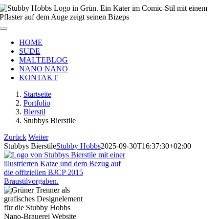
Zum
Inhalt
springen
Toggle
Navigation
HOME
SUDE
MALTEBLOG
NANO NANO
KONTAKT
Startseite
Portfolio
Bierstil
Stubbys Bierstile
Zurück
Weiter
Stubbys Bierstile
Stubby Hobbs
2025-09-30T16:37:30+02:00