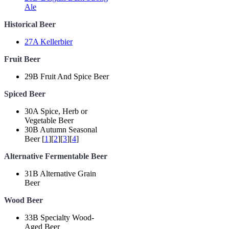
Ale
Historical Beer
27A Kellerbier
Fruit Beer
29B Fruit And Spice Beer
Spiced Beer
30A Spice, Herb or
Vegetable Beer
30B Autumn Seasonal
Beer [
1
][
2
][
3
][
4
]
Alternative Fermentable Beer
31B Alternative Grain
Beer
Wood Beer
33B Specialty Wood-
Aged Beer