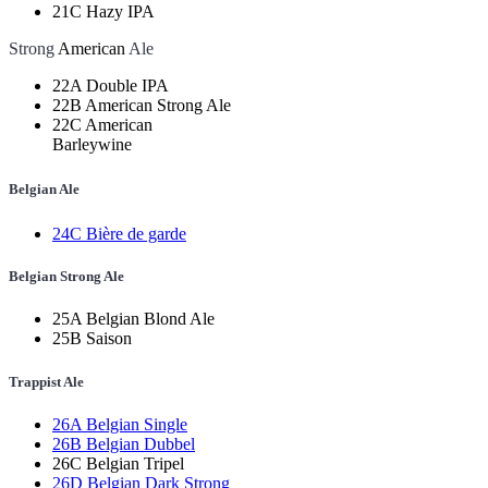
21C Hazy IPA
Strong
American
Ale
22A Double IPA
22B American Strong Ale
22C American
Barleywine
Belgian
Ale
24C Bière de garde
Belgian Strong Ale
25A Belgian Blond Ale
25B Saison
Trappist Ale
26A Belgian Single
26B Belgian Dubbel
26C Belgian Tripel
26D Belgian Dark Strong