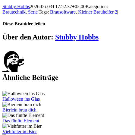
Stubby Hobbs
2026-06-03T17:52:37+02:00
Kategorien:
Brautechnik
,
Serie
|
Tags:
Brausoftware
,
Kleiner Brauhelfer 2
|
Diese Brauidee teilen
Facebook
X
Pinterest
E-
Über den Autor:
Stubby Hobbs
Mail
Ähnliche Beiträge
Halloween ins Glas
Bierlein brau dich
Das fünfte Element
Viehfutter im Bier