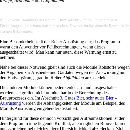
Rezept
,
Braudaten
und
Abfülldaten
.
Bild 2: Neue Anordnung der Reiter — hier Vollaktivierung. Programmweite
Einstellungen und Information stehen oben, Prozesse für das aktuelle Rezept in der
zweiten Reihe unten.
Eine Besonderheit stellt der Reiter Ausrüstung dar; das Programm
warnt den Anwender vor Fehlberechnungen, wenn dieses
ausgeschaltet wird. Man kann nur raten, diese Warnung ernst zu
nehmen.
Nahe bei dieser Notwendigkeit sind auch die Module Rohstoffe wegen
der Angaben zur Ausbeute und Gärdaten wegen der Auswirkung auf
den Endvergärungsgrad im Reiter
Abfülldaten
anzusiedeln.
Die anderen Module können bedenkenlos an- und ausgeschaltet
werden; sie greifen nicht unmittelbar in die Berechnung des
Brauprozesses ein. Im Abschnitt
3. Gutes Bier, sehr gutes Bier –
Ausrüstung
werden die Abhängigkeiten der Module am Beispiel des
Moduls Ausrüstung eingehender diskutiert.
Hintergrund für diese dennoch vorsichtigen Aufräumaktionen ist der
dem Programm inne liegende Konflikt, alle möglichen Brauverfahren
und ‑vorlieben bei gleichzeitiger Übersichtlichkeit abzudecken. Ziel ist