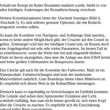
Sobald ein Rezept im Reiter Braudaten markiert wurde, bleibt es von
allen künftigen Änderungen der Rezeptberechnung verschont.
Weitere Korrekturoptionen bietet der Abschnitt Sonstiges (Bild 4,
Abschnitt 5). Es sind seltener genutzte Optionen, die mit Bedacht
eingesetzt werden sollten.
So kann die Korrektur von Nachguss- und Sollmenge Sinn machen,
wenn es keine andere Möglichkeit gibt, der Ursache auf den Grund zu
gehen. Zeitmangel wird hier der häufigste Grund sein, ist Brauen doch
eine Angelegenheit mit sehr sehr vielen Parametern. Im besten Fall ist
es erstrebenswert, wenn die Werte hier bei null eingestellt bleiben.
Dann ist davon auszugehen, dass man die Anlage aus dem Effeff kennt
und keine großen Unbekannten im Brauprozess lauern.
Das Gleiche gilt auch für die Korrektur des Farbwertes. Malz ist ein
Naturprodukt. Farbabweichungen sind trotz der modernster
Malzverfahren natürlich. Gute Braushops bieten einen Mittelwert an.
Es empfiehlt sich diesen Wert in die Rohstoffliste einzutragen.
Dennoch kann es regelmäßig zu Abweichungen im Farbbild kommen.
Die Gründe sind neben dem Spitzenreiter Oxidation und Licht
wahrhaft vielfältig, dass man nicht immer gewillt ist, sich einen Kopf
über die Ursache zu machen. Es empfiehlt sich die Einschätzung
anhand heller Biere vorzunehmen.