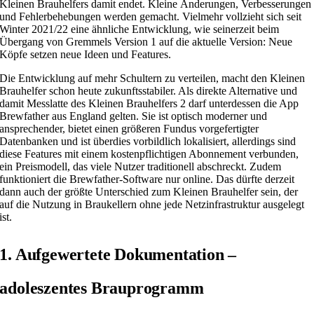
Kleinen Brauhelfers damit endet. Kleine Änderungen, Verbesserungen
und Fehlerbehebungen werden gemacht. Vielmehr vollzieht sich seit
Winter 2021/22 eine ähnliche Entwicklung, wie seinerzeit beim
Übergang von Gremmels Version 1 auf die aktuelle Version: Neue
Köpfe setzen neue Ideen und Features.
Die Entwicklung auf mehr Schultern zu verteilen, macht den Kleinen
Brauhelfer schon heute zukunftsstabiler. Als direkte Alternative und
damit Messlatte des Kleinen Brauhelfers 2 darf unterdessen die
App
Brewfather aus England gelten. Sie ist optisch moderner und
ansprechender, bietet einen größeren Fundus vorgefertigter
Datenbanken und ist überdies vorbildlich lokalisiert, allerdings sind
diese Features mit einem kostenpflichtigen Abonnement verbunden,
ein Preismodell, das viele Nutzer traditionell abschreckt. Zudem
funktioniert die Brewfather-Software nur online. Das dürfte derzeit
dann auch der größte Unterschied zum Kleinen Brauhelfer sein, der
auf die Nutzung in Braukellern ohne jede Netzinfrastruktur ausgelegt
ist.
1. Aufgewertete Dokumentation –
adoleszentes Brauprogramm