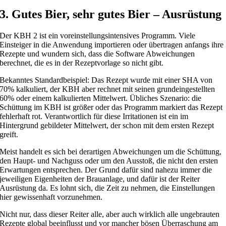
3. Gutes Bier, sehr gutes Bier – Ausrüstung
Der KBH 2 ist ein voreinstellungsintensives Programm. Viele
Einsteiger in die Anwendung importieren oder übertragen anfangs ihre
Rezepte und wundern sich, dass die Software Abweichungen
berechnet, die es in der Rezeptvorlage so nicht gibt.
Bekanntes Standardbeispiel: Das Rezept wurde mit einer SHA von
70% kalkuliert, der KBH aber rechnet mit seinen grundeingestellten
60% oder einem kalkulierten Mittelwert. Übliches Szenario: die
Schüttung im KBH ist größer oder das Programm markiert das Rezept
fehlerhaft rot. Verantwortlich für diese Irritationen ist ein im
Hintergrund gebildeter Mittelwert, der schon mit dem ersten Rezept
greift.
Meist handelt es sich bei derartigen Abweichungen um die Schüttung,
den Haupt- und Nachguss oder um den Ausstoß, die nicht den ersten
Erwartungen entsprechen. Der Grund dafür sind nahezu immer die
jeweiligen Eigenheiten der Brauanlage, und dafür ist der Reiter
Ausrüstung da. Es lohnt sich, die Zeit zu nehmen, die Einstellungen
hier gewissenhaft vorzunehmen.
Nicht nur, dass dieser Reiter alle, aber auch wirklich alle ungebrauten
Rezepte global beeinflusst und vor mancher bösen Überraschung am