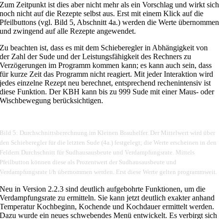
Zum Zeitpunkt ist dies aber nicht mehr als ein Vorschlag und wirkt sic
noch nicht auf die Rezepte selbst aus. Erst mit einem Klick auf die
Pfeilbuttons (vgl. Bild 5, Abschnitt 4a.) werden die Werte übernomme
und zwingend auf alle Rezepte angewendet.
Zu beachten ist, dass es mit dem Schieberegler in Abhängigkeit von
der Zahl der Sude und der Leistungsfähigkeit des Rechners zu
Verzögerungen im Programm kommen kann; es kann auch sein, dass
für kurze Zeit das Programm nicht reagiert. Mit jeder Interaktion wird
jedes einzelne Rezept neu berechnet, entsprechend rechenintensiv ist
diese Funktion. Der KBH kann bis zu 999 Sude mit einer Maus- oder
Wischbewegung berücksichtigen.
Bild 5: Durchschnittsberechnung im Kleinen Brauhelfer. Der Mittelwert wird über
den Schieberegler für die letzten Sude (4a.) festgelegt; die Werte erscheinen in den
Feldern Durchschnitt für Sudhausausbeute und Verdampfungsrate. Mittels
Pfeilbutton können diese als Prozentwert der Sudhausausbeute und
Verdampfungsrate l/h übernommen werden. Erst diese Werte gelten programmweit.
Neu in Version 2.2.3 sind deutlich aufgebohrte Funktionen, um die
Verdampfungsrate zu ermitteln. Sie kann jetzt deutlich exakter anhand
Temperatur Kochbeginn, Kochende und Kochdauer ermittelt werden.
Dazu wurde ein neues schwebendes Menü entwickelt. Es verbirgt sich