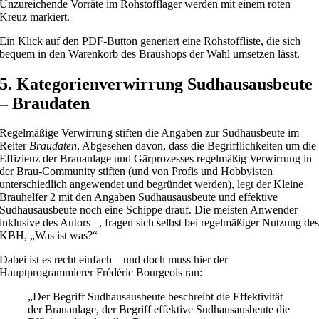
Unzureichende Vorräte im Rohstofflager werden mit einem roten
Kreuz markiert.
Ein Klick auf den PDF-Button generiert eine Rohstoffliste, die sich
bequem in den Warenkorb des Braushops der Wahl umsetzen lässt.
5. Kategorienverwirrung Sudhausausbeute
– Braudaten
Regelmäßige Verwirrung stiften die Angaben zur Sudhausbeute im
Reiter
Braudaten
. Abgesehen davon, dass die Begrifflichkeiten um die
Effizienz der Brauanlage und Gärprozesses regelmäßig Verwirrung in
der Brau-Community stiften (und von Profis und Hobbyisten
unterschiedlich angewendet und begründet werden), legt der Kleine
Brauhelfer 2 mit den Angaben Sudhausausbeute und effektive
Sudhausausbeute noch eine Schippe drauf. Die meisten Anwender –
inklusive des Autors –, fragen sich selbst bei regelmäßiger Nutzung de
KBH, „Was ist was?“
Dabei ist es recht einfach – und doch muss hier der
Hauptprogrammierer Frédéric Bourgeois ran:
„Der Begriff Sudhausausbeute beschreibt die Effektivität
der Brauanlage, der Begriff effektive Sudhausausbeute die