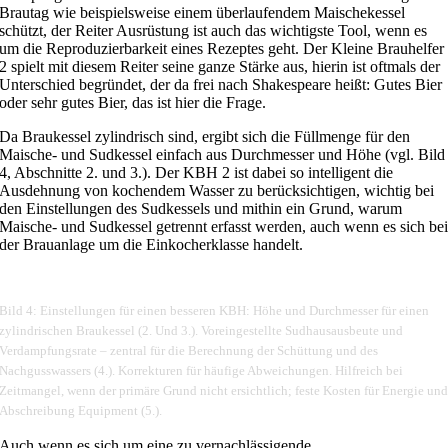
Brautag wie beispielsweise einem überlaufendem Maischekessel
schützt, der Reiter Ausrüstung ist auch das wichtigste Tool, wenn es
um die Reproduzierbarkeit eines Rezeptes geht. Der Kleine Brauhelfer
2 spielt mit diesem Reiter seine ganze Stärke aus, hierin ist oftmals der
Unterschied begründet, der da frei nach Shakespeare heißt: Gutes Bier
oder sehr gutes Bier, das ist hier die Frage.
Da Braukessel zylindrisch sind, ergibt sich die Füllmenge für den
Maische- und Sudkessel einfach aus Durchmesser und Höhe (vgl. Bild
4, Abschnitte 2. und 3.). Der KBH 2 ist dabei so intelligent die
Ausdehnung von kochendem Wasser zu berücksichtigen, wichtig bei
den Einstellungen des Sudkessels und mithin ein Grund, warum
Maische- und Sudkessel getrennt erfasst werden, auch wenn es sich be
der Brauanlage um die Einkocherklasse handelt.
Bild 4: Einstellungen für einen besseren KBH: Höhe und Durchmesser für einen
zylindrischen Braukessel (2. Und 3.). Voreingestellte Sudhausausbeute und
Verdampfungsrate – zentral für die Berechnung der Schüttung und des
Nachgusswassers (4.). Korrekturen für häufige Abweichungen. Hilfreich bei
Zeitmangel, wenn der primäre Grund nicht ersichtlich; feste Kosten für Energie un
Abschreibung Equipment (5.).
Auch wenn es sich um eine zu vernachlässigende