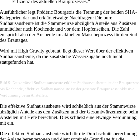
Effizienz des aktuellen Brauprozesses.“
Ausführlicher legt Frédéric Bourgeois die Trennung der beiden SHA-
Kategorien dar und erklärt etwaige Nachfragen: Die pure
Sudhausausbeute ist die Stammwürze abzüglich Anteile aus Zusätzen
unmittelbar nach Kochende und vor dem Hopfenseihen. Die Zahl
entspricht also der Ausbeute im aktuellen Maischeprozess für den Sud
des Brautages.
Wird mit High Gravity gebraut, liegt dieser Wert über der effektiven
Sudhausausbeute, da die zusätzliche Wasserzugabe noch nicht
stattgefunden hat.
Bild 9: Nutzerrätsel Sudhausausbeute erklärt: Sudhausausbeute ist der Brauprozess
bis Kochende, effektive Sudhausausbeute ist der gesamte Brauprozess inklusive
Verdünnung beim Anstellen.
Die effektive Sudhausausbeute wird schließlich aus der Stammwürze
abzüglich Anteile aus den Zusätzen und der Gesamtwürzemenge beim
Anstellen mit Hefe berechnet. Dies schließt eine etwaige Verdünnung
mit ein.
Die effektive Sudhausausbeute wird für die Durchschnittsberechnung
der Anlage herangezogen und dient somit als Grundlage für die