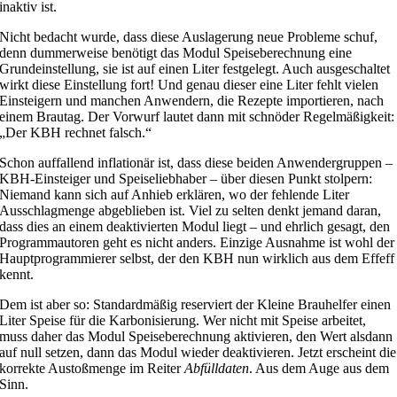
inaktiv ist.
Nicht bedacht wurde, dass diese Auslagerung neue Probleme schuf,
denn dummerweise benötigt das Modul Speiseberechnung eine
Grundeinstellung, sie ist auf einen Liter festgelegt. Auch ausgeschaltet
wirkt diese Einstellung fort! Und genau dieser eine Liter fehlt vielen
Einsteigern und manchen Anwendern, die Rezepte importieren, nach
einem Brautag. Der Vorwurf lautet dann mit schnöder Regelmäßigkeit:
„Der KBH rechnet falsch.“
Schon auffallend inflationär ist, dass diese beiden Anwendergruppen –
KBH-Einsteiger und Speiseliebhaber – über diesen Punkt stolpern:
Niemand kann sich auf Anhieb erklären, wo der fehlende Liter
Ausschlagmenge abgeblieben ist. Viel zu selten denkt jemand daran,
dass dies an einem deaktivierten Modul liegt – und ehrlich gesagt, den
Programmautoren geht es nicht anders. Einzige Ausnahme ist wohl der
Hauptprogrammierer selbst, der den KBH nun wirklich aus dem Effeff
kennt.
Dem ist aber so: Standardmäßig reserviert der Kleine Brauhelfer einen
Liter Speise für die Karbonisierung. Wer nicht mit Speise arbeitet,
muss daher das Modul Speiseberechnung aktivieren, den Wert alsdann
auf null setzen, dann das Modul wieder deaktivieren. Jetzt erscheint die
korrekte Austoßmenge im Reiter
Abfülldaten
. Aus dem Auge aus dem
Sinn.