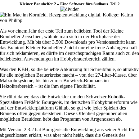
Klei­ner Brau­hel­fer 2 – Eine Soft­ware fürs Sud­haus. Teil 2
A
ls vor einem Jahr der erste Teil zum beliebten Tool der Kleine
Brauhelfer 2 erschien, wähnte man sich in der Hochphase der
Entwicklung. Mit bis über 3.500 Downloads pro Versionsschritt kann
das Brautool Kleiner Brauhelfer 2 nicht nur eine treue Anhängerschaft
für sich reklamieren, es dürfte im deutschsprachigen Raum auch zu de
beliebtesten Anwendungen im Hobbybrauerbereich zählen.
Was den KBH, so die beliebte Abkürzung für Schreibfaule, so attraktiv
für alle möglichen Brauerkreise macht – von der 27-Liter-Klasse, über
Malzrohrsysteme, bis hin zum ssBrewtech-Brauhaus im
Hektoliterbereich – ist die ihm eigene Flexibilität.
Sie rührt daher, dass die Entwickler um den Schweizer Robotik-
Spezialisten Frédéric Bourgeois, im deutschen Hobbybrauerforum wie
auf der Entwicklerplattform Github, so gut wie jeder Spielart des
Brauens offen gegenüberstehen. Diese Offenheit gegenüber allen
möglichen Brauideen hebt das Programm von Artgenossen ab.
Mit Version 2.3.2 hat Bourgeois die Entwicklung aus seiner Sicht für
abgeschlossen erklärt, was aber nicht heißt, dass die Genesis des