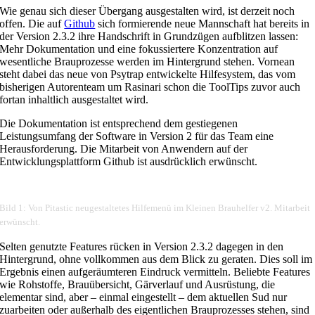
Wie genau sich dieser Übergang ausgestalten wird, ist derzeit noch
offen. Die auf
Github
sich formierende neue Mannschaft hat bereits in
der Version 2.3.2 ihre Handschrift in Grundzügen aufblitzen lassen:
Mehr Dokumentation und eine fokussiertere Konzentration auf
wesentliche Brauprozesse werden im Hintergrund stehen. Vornean
steht dabei das neue von Psytrap entwickelte Hilfesystem, das vom
bisherigen Autorenteam um Rasinari schon die ToolTips zuvor auch
fortan inhaltlich ausgestaltet wird.
Die Dokumentation ist entsprechend dem gestiegenen
Leistungsumfang der Software in Version 2 für das Team eine
Herausforderung. Die Mitarbeit von Anwendern auf der
Entwicklungsplattform Github ist ausdrücklich erwünscht.
Bild 1: Von Pitastic neugestaltetes Hilfemenü im Kleinen Brauhelfer v2. Mitarbeit
erwünscht.
Selten genutzte Features rücken in Version 2.3.2 dagegen in den
Hintergrund, ohne vollkommen aus dem Blick zu geraten. Dies soll im
Ergebnis einen aufgeräumteren Eindruck vermitteln. Beliebte Features
wie Rohstoffe, Brauübersicht, Gärverlauf und Ausrüstung, die
elementar sind, aber – einmal eingestellt – dem aktuellen Sud nur
zuarbeiten oder außerhalb des eigentlichen Brauprozesses stehen, sind