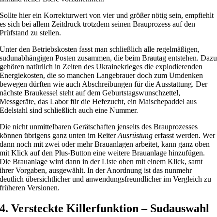
Sollte hier ein Korrekturwert von vier und größer nötig sein, empfiehlt
es sich bei allem Zeitdruck trotzdem seinen Brauprozess auf den
Prüfstand zu stellen.
Unter den Betriebskosten fasst man schließlich alle regelmäßigen,
sudunabhängigen Posten zusammen, die beim Brautag entstehen. Daz
gehören natürlich in Zeiten des Ukrainekrieges die explodierenden
Energiekosten, die so manchen Langebrauer doch zum Umdenken
bewegen dürften wie auch Abschreibungen für die Ausstattung. Der
nächste Braukessel steht auf dem Geburtstagswunschzettel,
Messgeräte, das Labor für die Hefezucht, ein Maischepaddel aus
Edelstahl sind schließlich auch eine Nummer.
Die nicht unmittelbaren Gerätschaften jenseits des Brauprozesses
können übrigens ganz unten im Reiter
Ausrüstung
erfasst werden. Wer
dann noch mit zwei oder mehr Brauanlagen arbeitet, kann ganz oben
mit Klick auf den Plus-Button eine weitere Brauanlage hinzufügen.
Die Brauanlage wird dann in der Liste oben mit einem Klick, samt
ihrer Vorgaben, ausgewählt. In der Anordnung ist das nunmehr
deutlich übersichtlicher und anwendungsfreundlicher im Vergleich zu
früheren Versionen.
4. Versteckte Killerfunktion – Sudauswahl