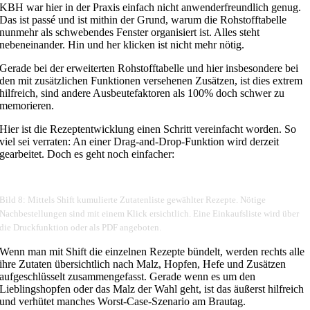
KBH war hier in der Praxis einfach nicht anwenderfreundlich genug.
Das ist passé und ist mithin der Grund, warum die Rohstofftabelle
nunmehr als schwebendes Fenster organisiert ist. Alles steht
nebeneinander. Hin und her klicken ist nicht mehr nötig.
Gerade bei der erweiterten Rohstofftabelle und hier insbesondere bei
den mit zusätzlichen Funktionen versehenen Zusätzen, ist dies extrem
hilfreich, sind andere Ausbeutefaktoren als 100% doch schwer zu
memorieren.
Hier ist die Rezeptentwicklung einen Schritt vereinfacht worden. So
viel sei verraten: An einer Drag-and-Drop-Funktion wird derzeit
gearbeitet. Doch es geht noch einfacher:
Bild 8: Mittels Shift kumulierte Zutatenliste gewählter Rezepte. Nötige
Nachbestellungen sind mit einem Klick ersichtlich. Eine Einkaufsliste wird über
die Druckfunktion oder als PDF angeboten.
Wenn man mit Shift die einzelnen Rezepte bündelt, werden rechts alle
ihre Zutaten übersichtlich nach Malz, Hopfen, Hefe und Zusätzen
aufgeschlüsselt zusammengefasst. Gerade wenn es um den
Lieblingshopfen oder das Malz der Wahl geht, ist das äußerst hilfreich
und verhütet manches Worst-Case-Szenario am Brautag.