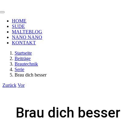
Zum
Inhalt
Toggle
springen
Navigation
HOME
SUDE
MALTEBLOG
NANO NANO
KONTAKT
Startseite
Beiträge
Brautechnik
Serie
Brau dich besser
Zurück
Vor
Brau dich besser