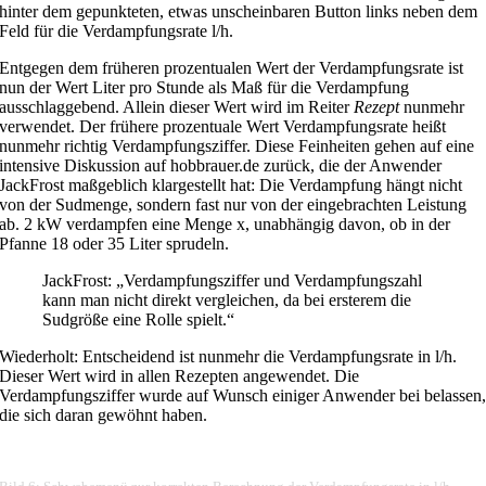
hinter dem gepunkteten, etwas unscheinbaren Button links neben dem
Feld für die Verdampfungsrate l/h.
Entgegen dem früheren prozentualen Wert der Verdampfungsrate ist
nun der Wert Liter pro Stunde als Maß für die Verdampfung
ausschlaggebend.
Allein dieser Wert wird im Reiter
Rezept
nunmehr
verwendet. Der frühere prozentuale Wert Verdampfungsrate heißt
nunmehr richtig Verdampfungsziffer. Diese Feinheiten gehen auf eine
intensive Diskussion auf hobbrauer.de zurück, die der Anwender
JackFrost maßgeblich klargestellt hat: Die Verdampfung hängt nicht
von der Sudmenge, sondern fast nur von der eingebrachten Leistung
ab. 2 kW verdampfen eine Menge x, unabhängig davon, ob in der
Pfanne 18 oder 35 Liter sprudeln.
JackFrost: „Verdampfungsziffer und Verdampfungszahl
kann man nicht direkt vergleichen, da bei ersterem die
Sudgröße eine Rolle spielt.“
Wiederholt: Entscheidend ist nunmehr die Verdampfungsrate in l/h.
Dieser Wert wird in allen Rezepten angewendet. Die
Verdampfungsziffer wurde auf Wunsch einiger Anwender bei belassen
die sich daran gewöhnt haben.