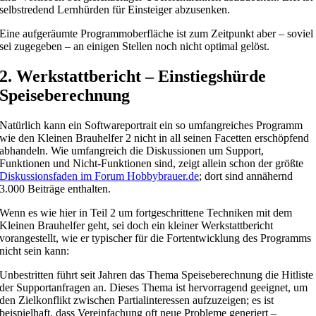
selbstredend Lernhürden für Einsteiger abzusenken.
Eine aufgeräumte Programmoberfläche ist zum Zeitpunkt aber – soviel
sei zugegeben – an einigen Stellen noch nicht optimal gelöst.
2. Werkstattbericht – Einstiegshürde
Speiseberechnung
Natürlich kann ein Softwareportrait ein so umfangreiches Programm
wie den Kleinen Brauhelfer 2 nicht in all seinen Facetten erschöpfend
abhandeln. Wie umfangreich die Diskussionen um Support,
Funktionen und Nicht-Funktionen sind, zeigt allein schon der größte
Diskussionsfaden im Forum Hobbybrauer.de
; dort sind annähernd
3.000 Beiträge enthalten.
Wenn es wie hier in Teil 2 um fortgeschrittene Techniken mit dem
Kleinen Brauhelfer geht, sei doch ein kleiner Werkstattbericht
vorangestellt, wie er typischer für die Fortentwicklung des Programms
nicht sein kann:
Unbestritten führt seit Jahren das Thema Speiseberechnung die Hitliste
der Supportanfragen an. Dieses Thema ist hervorragend geeignet, um
den Zielkonflikt zwischen Partialinteressen aufzuzeigen; es ist
beispielhaft, dass Vereinfachung oft neue Probleme generiert –