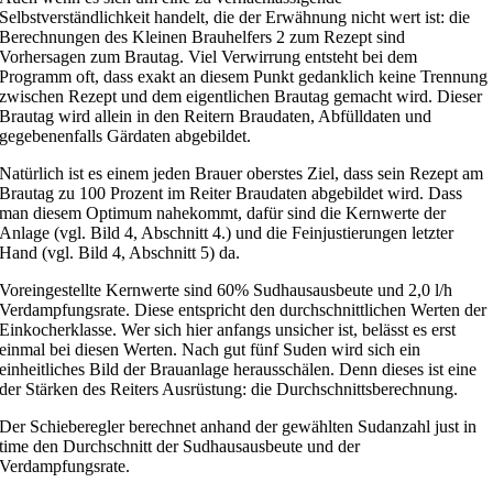
Selbstverständlichkeit handelt, die der Erwähnung nicht wert ist: die
Berechnungen des Kleinen Brauhelfers 2 zum Rezept sind
Vorhersagen zum Brautag. Viel Verwirrung entsteht bei dem
Programm oft, dass exakt an diesem Punkt gedanklich keine Trennung
zwischen Rezept und dem eigentlichen Brautag gemacht wird. Dieser
Brautag wird allein in den Reitern Braudaten, Abfülldaten und
gegebenenfalls Gärdaten abgebildet.
Natürlich ist es einem jeden Brauer oberstes Ziel, dass sein Rezept am
Brautag zu 100 Prozent im Reiter Braudaten abgebildet wird. Dass
man diesem Optimum nahekommt, dafür sind die Kernwerte der
Anlage (vgl. Bild 4, Abschnitt 4.) und die Feinjustierungen letzter
Hand (vgl. Bild 4, Abschnitt 5) da.
Voreingestellte Kernwerte sind 60% Sudhausausbeute und 2,0 l/h
Verdampfungsrate. Diese entspricht den durchschnittlichen Werten der
Einkocherklasse. Wer sich hier anfangs unsicher ist, belässt es erst
einmal bei diesen Werten. Nach gut fünf Suden wird sich ein
einheitliches Bild der Brauanlage herausschälen. Denn dieses ist eine
der Stärken des Reiters Ausrüstung: die Durchschnittsberechnung.
Der Schieberegler berechnet anhand der gewählten Sudanzahl just in
time den Durchschnitt der Sudhausausbeute und der
Verdampfungsrate.