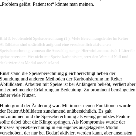
„Problem gelöst, Patient tot“ könnte man meinen.
Bild 3: Problemfeld Speiseberechnung (1.): Viele Berechnungsfehler im Reiter
Abfülldaten sind ursächlich aufgrund eine versehentlich aktivierten
Speiseberechnung, vornean die Ausschlagmenge. Hier wird automatisch 1 Liter für
speise reserviert. Wer nicht mit Speise karbonisiert, setzt den Wert auf Null und
deaktiviert das Modul anschließend
Einst stand die Speiseberechnung gleichberechtigt neben der
Spundung und anderen Methoden der Karbonisierung im Reiter
Abfülldaten. Arbeiten mit Speise ist bei Anfängern beliebt, verliert aber
mit zunehmender Erfahrung an Bedeutung. Zu prominent bemängelten
daher viele Nutzer.
Hintergrund der Änderung war: Mit immer neuen Funktionen wurde
der Reiter Abfülldaten zunehmend unübersichtlich. Es galt
aufzuräumen und die Speiseberechnung als wenig genutztes Feature
sollte dabei über die Klinge springen. Als Kompromiss wurde der
Prozess Speiseberechnung in ein eigenes ausgelagertes Modul
verschoben, der nur bei Bedarf aktiviert werden kann, aber ansonsten