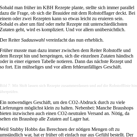
Sobald man früher im KBH Rezepte plante, stellte sich immer parallel
dazu die Frage, ob sich die Brauidee mit dem Rohstofflager deckt. Bei
einem oder zwei Rezepten kann so etwas leicht zu eruieren sein.
Sobald es aber um fünf oder mehr Rezepte mit unterschiedlichsten
Zutaten geht, wird es kompliziert. Und vor allem unübersichtlich.
Der Reiter
Sudauswahl
vereinfacht das nun erheblich.
Früher musste man dazu immer zwischen dem Reiter Rohstoffe und
dem Rezept hin und herspringen, sich die einzelnen Zutaten händisch
oder in einer eigenen Tabelle notieren. Dann das nächste Rezept und
so fort. Ein mühseliges und vor allem fehleranfälliges Geschäft.
Bild 7: Mit Shift lassen sich Rezepte zusammenfassen und auf die Rohstoffliste hi
überprüfen.
Ein notwendiges Geschäft, um den CO2-Abdruck durch zu viele
Lieferungen möglichst klein zu halten. Nebenbei: Manche Braushops
bieten inzwischen auch einen CO2-neutralen Versand an. Nötig, da
selten ein Braushop alle Zutaten auf Lager hat.
Weil Stubby Hobbs das Berechnen der nötigen Mengen oft zu
umständlich war, hat er früher oft einfach nur aus Gefühl bestellt. Der