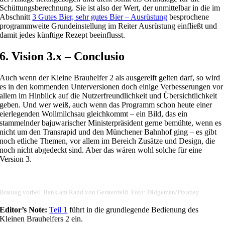
Schüttungsberechnung. Sie ist also der Wert, der unmittelbar in die im
Abschnitt
3 Gutes Bier, sehr gutes Bier – Ausrüstung
besprochene
programmweite Grundeinstellung im Reiter Ausrüstung einfließt und
damit jedes künftige Rezept beeinflusst.
6. Vision 3.x – Conclusio
Auch wenn der Kleine Brauhelfer 2 als ausgereift gelten darf, so wird
es in den kommenden Unterversionen doch einige Verbesserungen vor
allem im Hinblick auf die Nutzerfreundlichkeit und Übersichtlichkeit
geben. Und wer weiß, auch wenn das Programm schon heute einer
eierlegenden Wollmilchsau gleichkommt – ein Bild, das ein
stammelnder bajuwarischer Ministerpräsident gerne bemühte, wenn es
nicht um den Transrapid und den Münchener Bahnhof ging – es gibt
noch etliche Themen, vor allem im Bereich Zusätze und Design, die
noch nicht abgedeckt sind. Aber das wären wohl solche für eine
Version 3.
Brautag vorbei. Bank am Rand von Gerstenfeld. Foto: Didgeman/Pixabay
Editor’s Note:
Teil 1
führt in die grundlegende Bedienung des
Kleinen Brauhelfers 2 ein.