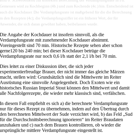
Bild 6: Schwebemenü zur korrekten Berechnung der Verdampfungsrate in l/h.
Gemessen wird zu Kochbeginn (4b.) und zum Kochende (4c.) hin. Entscheidend ist
auch die Kochdauer. Die Verdampfungsrate ist maßgebend für die die Berechnung
in den Rezepten (4c); die Verdampfungsziffer ist ein früherer Wert, der für
Anwender, die sich daran gewöhnt haben, beibelassen wurde.
Die Angabe der Kochdauer ist insofern sinnvoll, als die
Verdampfungsrate mit zunehmender Kochdauer abnimmt.
Voreingestellt sind 70 min. Historische Rezepte sehen aber schon
gerne120 bis 240 min; bei dieser Kochdauer betrüge die
Verdampfungsrate nur noch 0,6 l/h statt der 2,1 l/h bei 70 min.
Dies leitet zu einer Diskussion über, die sich jeder
experimentierfreudige Brauer, der nicht immer das gleiche Märzen
macht, stellen wird: Grundsätzlich sind die Mittelwerte im Reiter
Ausrüstung eine sinnvolle Angelegenheit. Doch Exoten wie ein
historisches Russian Imperial Stout können den Mittelwert und damit
alle Nachfolgerezepte, die wieder mehr klassisch sind, verfälschen.
In diesem Fall empfiehlt es sich a) die berechnete Verdampfungsrate
nur für dieses Rezept zu übernehmen, indem auf den Übertrag durch
den berechneten Mittelwert der Sude verzichtet wird, b) das Feld „Sud
für die Durchschnittsberechnung ignorieren“ im Reiter Braudaten
anzuhaken und c) nach dem Brauen kontrollieren, ob wieder die
ursprüngliche mittlere Verdampfungsrate eingestellt ist.