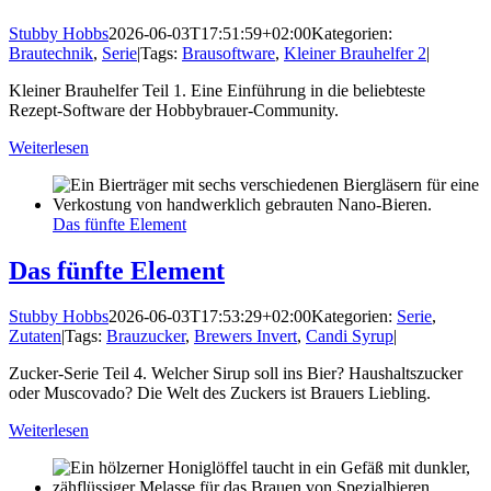
Stubby Hobbs
2026-06-03T17:51:59+02:00
Kategorien:
Brautechnik
,
Serie
|
Tags:
Brausoftware
,
Kleiner Brauhelfer 2
|
Kleiner Brauhelfer Teil 1. Eine Einführung in die beliebteste
Rezept-Software der Hobbybrauer-Community.
Weiterlesen
Das fünfte Element
Das fünfte Element
Stubby Hobbs
2026-06-03T17:53:29+02:00
Kategorien:
Serie
,
Zutaten
|
Tags:
Brauzucker
,
Brewers Invert
,
Candi Syrup
|
Zucker-Serie Teil 4. Welcher Sirup soll ins Bier? Haushaltszucker
oder Muscovado? Die Welt des Zuckers ist Brauers Liebling.
Weiterlesen