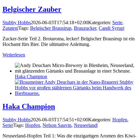
Belgischer Zauber
Stubby Hobbs
2026-06-03T17:54:18+02:00
Kategorien:
Serie
,
Zutaten
|
Tags:
Belgischer Brausirup
,
Brauzucker
,
Candi Syrup
|
Zucker-Serie Teil 2. Brotaroma, lecker! Belgischer Brausirup ist ein
Hochamt fürs Bier. Die ultimative Anleitung.
Weiterlesen
Haka Champion
Haka Champion
Stubby Hobbs
2026-06-03T17:54:51+02:00
Kategorien:
Hopfen
,
Serie
|
Tags:
Hopfen
,
Nelson Sauvin
,
Neuseeland
|
Neuseeland-Hopfen Teil 1: Was die einzigartigen Aromen des Kiwi-