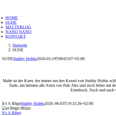
Zum
Inhalt
oggle
springen
avigation
HOME
SUDE
MALTEBLOG
NANO NANO
KONTAKT
Startseite
SUDE
SUDE
Stubby Hobbs
2026-03-19T08:03:07+01:00
Malte ist der Kater, der immer um den Kessel von Stubby Hobbs schlei
Sude, am liebsten alle Arten von Pale Ales und noch lieber mit d
Erntebock. Nach und nach w
It’s A Bilgri
Stubby Hobbs
2026–06-03T19:32:26+02:00
It’s A Bilgri