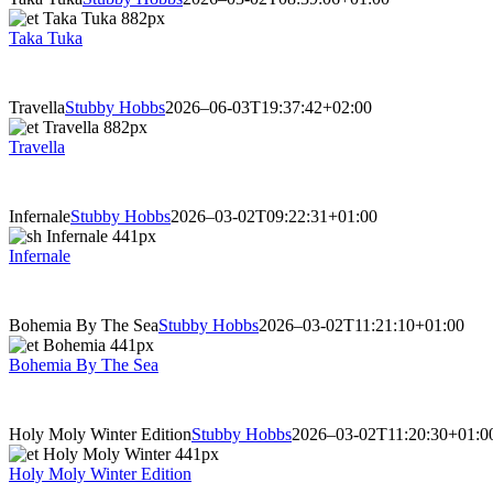
Taka Tuka
Travella
Stubby Hobbs
2026–06-03T19:37:42+02:00
Travella
Infernale
Stubby Hobbs
2026–03-02T09:22:31+01:00
Infernale
Bohemia By The Sea
Stubby Hobbs
2026–03-02T11:21:10+01:00
Bohemia By The Sea
Holy Moly Winter Edition
Stubby Hobbs
2026–03-02T11:20:30+01:0
Holy Moly Winter Edition